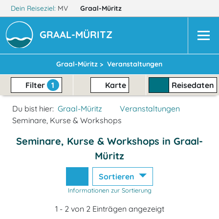
Dein Reiseziel:
MV
Graal-Müritz
GRAAL-MÜRITZ
Graal-Müritz >
Veranstaltungen
Filter
1
Karte
Reisedaten
Du bist hier:
Graal-Müritz
Veranstaltungen
Seminare, Kurse & Workshops
Seminare, Kurse & Workshops in Graal-
Müritz
Sortieren
Informationen zur Sortierung
1 - 2 von 2 Einträgen angezeigt