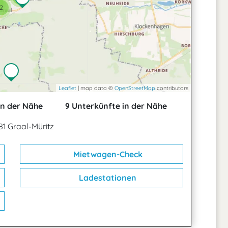
2
Leaflet
| map data ©
OpenStreetMap
contributors
in der Nähe
9 Unterkünfte in der Nähe
81 Graal-Müritz
Mietwagen-Check
Ladestationen