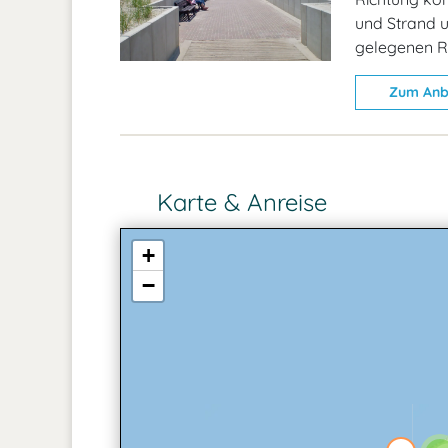
und Strand u
gelegenen 
Zum Anb
Karte & Anreise
+
−