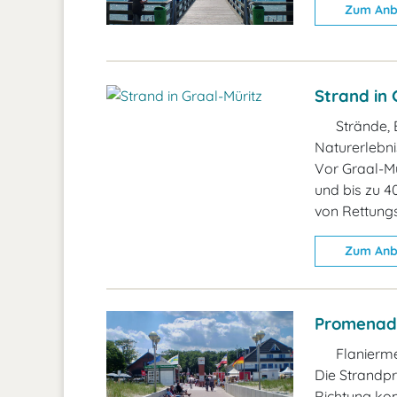
Zum Anb
Strand in 
Strände, 
Naturerlebn
Vor Graal-Mü
und bis zu 40
von Rettung
Zum Anb
Promenade
Flanierme
Die Strandpr
Richtung ko