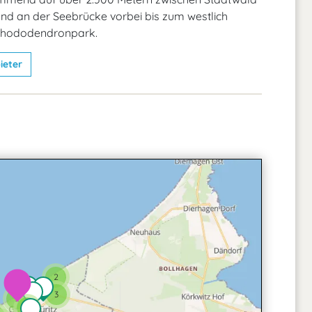
nd an der Seebrücke vorbei bis zum westlich
Rhododendronpark.
ieter
2
3
2
3