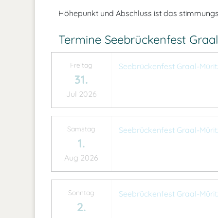
Höhepunkt und Abschluss ist das stimmung
Termine Seebrückenfest Graal
Freitag
Seebrückenfest Graal-Mürit
31.
Jul 2026
Samstag
Seebrückenfest Graal-Mürit
1.
Aug 2026
Sonntag
Seebrückenfest Graal-Mürit
2.