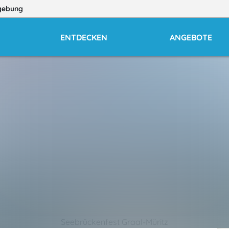
gebung
ENTDECKEN
ANGEBOTE
Seebrückenfest Graal-Müritz