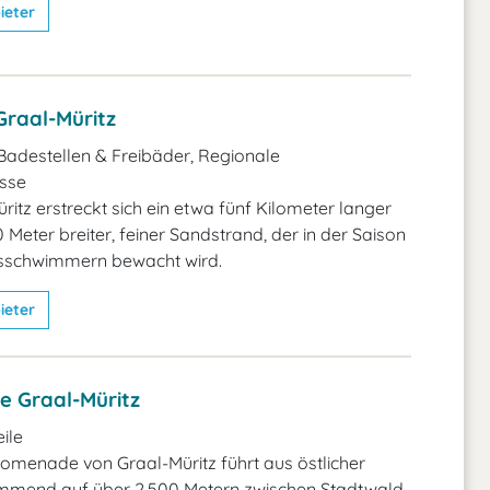
ieter
Graal-Müritz
Badestellen & Freibäder, Regionale
isse
ritz erstreckt sich ein etwa fünf Kilometer langer
 Meter breiter, feiner Sandstrand, der in der Saison
sschwimmern bewacht wird.
ieter
 Graal-Müritz
ile
omenade von Graal-Müritz führt aus östlicher
mmend auf über 2.500 Metern zwischen Stadtwald