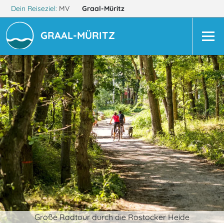
Dein Reiseziel:
MV
Graal-Müritz
GRAAL-MÜRITZ
Große Radtour durch die Rostocker Heide