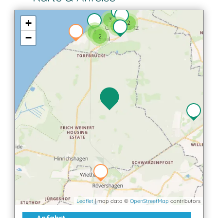
3
+
2
3
3
−
2
Leaflet
| map data ©
OpenStreetMap
contributors