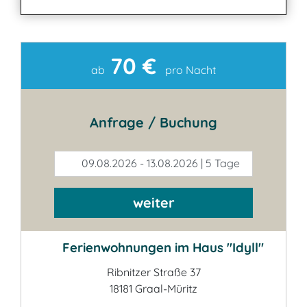
70 €
Kontakt
ab
pro Nacht
Anfrage / Buchung
09.08.2026 - 13.08.2026 | 5 Tage
weiter
Ferienwohnungen im Haus "Idyll"
Ribnitzer Straße 37
18181 Graal-Müritz