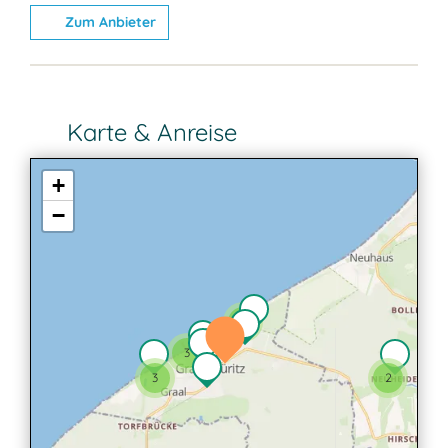
Zum Anbieter
Karte & Anreise
+
−
2
3
3
2