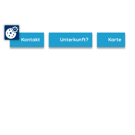
Kontakt
Unterkunft?
Karte
www.graal-mueritz.m-vp.de ist Teil von
mvp.de - Urlaub & Freizeit
© 2026
MANET Marketing GmbH