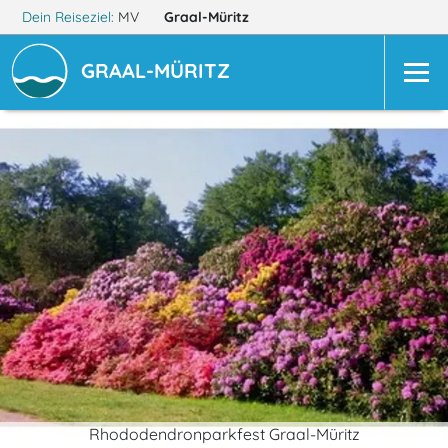
Dein Reiseziel:
MV
Graal-Müritz
GRAAL-MÜRITZ
Rhododendronparkfest Graal-Müritz