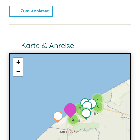
Zum Anbieter
Karte & Anreise
+
−
2
3
3
3
2