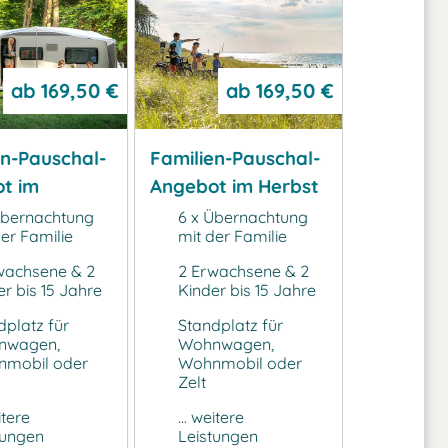
ab
169,50 €
ab
169,50 €
en-Pauschal-
Familien-Pauschal-
t im
Angebot im Herbst
g
Übernachtung
6 x Übernachtung
er Familie
mit der Familie
wachsene & 2
2 Erwachsene & 2
r bis 15 Jahre
Kinder bis 15 Jahre
dplatz für
Standplatz für
nwagen,
Wohnwagen,
mobil oder
Wohnmobil oder
Zelt
itere
... weitere
tungen
Leistungen