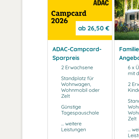
ab
26,50 €
ADAC-Campcard-
Famili
Sparpreis
Angebo
Frühlin
2 Erwachsene
6 x 
mit d
Standplatz für
Wohnwagen,
2 Er
Wohnmobil oder
Kinde
Zelt
Stan
Günstige
Woh
Tagespauschale
Wohn
Zelt
... weitere
Leistungen
... we
Leis