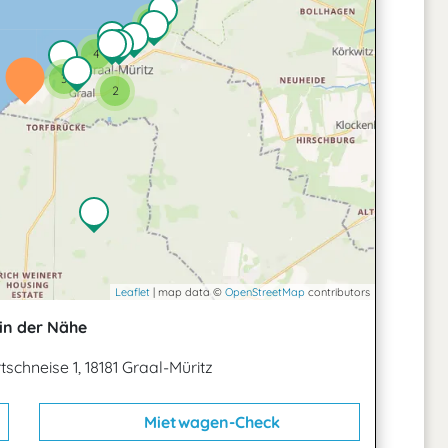
2
4
3
2
Leaflet
| map data ©
OpenStreetMap
contributors
in der Nähe
schneise 1, 18181 Graal-Müritz
Mietwagen-Check