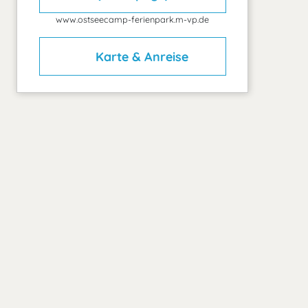
www.ostseecamp-ferienpark.m-vp.de
Karte & Anreise