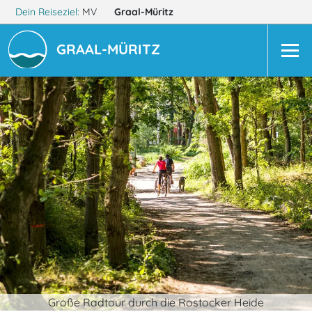
Dein Reiseziel:
MV
Graal-Müritz
GRAAL-MÜRITZ
Große Radtour durch die Rostocker Heide