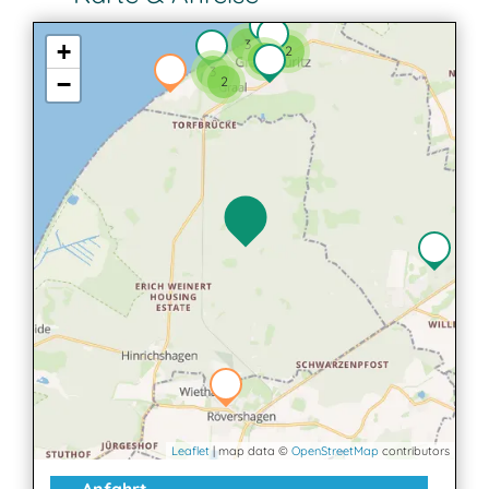
3
+
2
3
3
−
2
Leaflet
| map data ©
OpenStreetMap
contributors