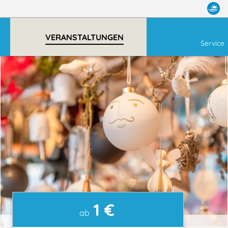
VERANSTALTUNGEN
Service
1 €
ab
Symbolfoto | © André Pristaff / TuK