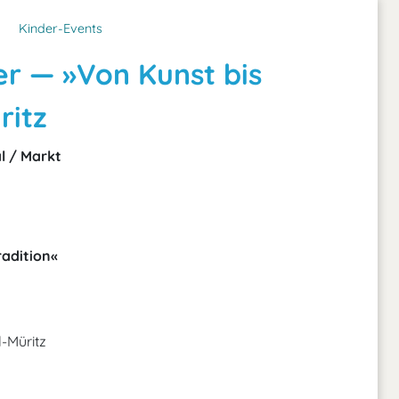
Kinder-Events
r — »Von Kunst bis
ritz
l / Markt
adition«
l-Müritz