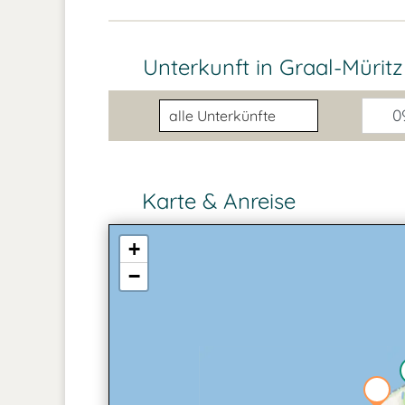
Unterkunft in Graal-Mürit
Unterkunftsart
09
Karte & Anreise
+
−