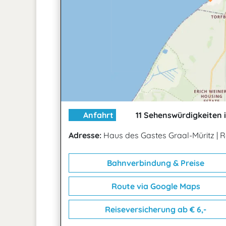
Anfahrt
11 Sehenswürdigkeiten 
Adresse:
Haus des Gastes Graal-Müritz
|
R
Bahnverbindung & Preise
Route via Google Maps
Reiseversicherung ab € 6,-