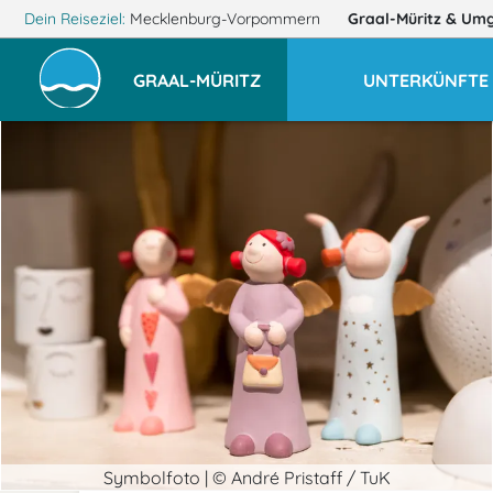
Dein Reiseziel:
Mecklenburg-Vorpommern
Graal-Müritz
& Um
GRAAL-MÜRITZ
UNTERKÜNFTE
Symbolfoto | © André Pristaff / TuK