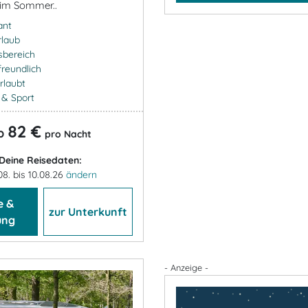
im Sommer..
ant
rlaub
sbereich
freundlich
rlaubt
- & Sport
82 €
b
pro Nacht
Deine Reisedaten:
08. bis 10.08.26
ändern
e &
zur Unterkunft
ung
- Anzeige -