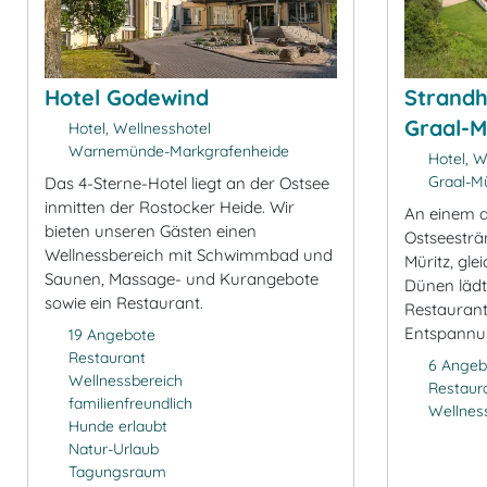
Hotel Godewind
Strandh
Graal-M
Hotel, Wellnesshotel
Warnemünde-Markgrafenheide
Hotel, W
Graal-Mü
Das 4-Sterne-Hotel liegt an der Ostsee
inmitten der Rostocker Heide. Wir
An einem d
bieten unseren Gästen einen
Ostseesträ
Wellnessbereich mit Schwimmbad und
Müritz, gle
Saunen, Massage- und Kurangebote
Dünen lädt
sowie ein Restaurant.
Restaurant
Entspannun
19 Angebote
Restaurant
6 Angeb
Wellnessbereich
Restaur
familienfreundlich
Wellnes
Hunde erlaubt
Natur-Urlaub
Tagungsraum