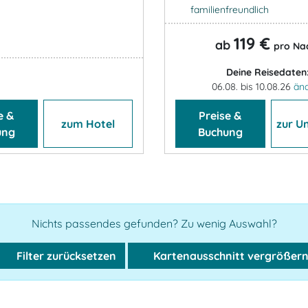
familienfreundlich
119 €
ab
pro Na
Deine Reisedaten
06.08. bis 10.08.26
än
e &
Preise &
zum Hotel
zur U
ung
Buchung
Nichts passendes gefunden? Zu wenig Auswahl?
Filter zurücksetzen
Kartenausschnitt vergrößer