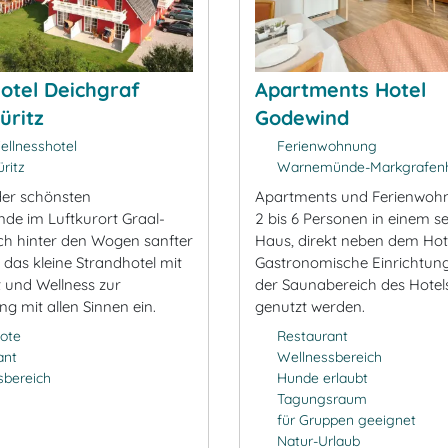
otel Deichgraf
Apartments Hotel
üritz
Godewind
ellnesshotel
Ferienwohnung
ritz
Warnemünde-Markgrafenh
er schönsten
Apartments und Ferienwoh
nde im Luftkurort Graal-
2 bis 6 Personen in einem s
ich hinter den Wogen sanfter
Haus, direkt neben dem Hote
 das kleine Strandhotel mit
Gastronomische Einrichtun
 und Wellness zur
der Saunabereich des Hote
g mit allen Sinnen ein.
genutzt werden.
ote
Restaurant
ant
Wellnessbereich
sbereich
Hunde erlaubt
Tagungsraum
für Gruppen geeignet
Natur-Urlaub