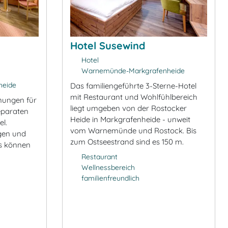
Hotel Susewind
Hotel
Warnemünde-Markgrafenheide
eide
Das familiengeführte 3-Sterne-Hotel
mit Restaurant und Wohlfühlbereich
nungen für
liegt umgeben von der Rostocker
eparaten
Heide in Markgrafenheide - unweit
l.
vom Warnemünde und Rostock. Bis
gen und
zum Ostseestrand sind es 150 m.
ls können
Restaurant
Wellnessbereich
familienfreundlich