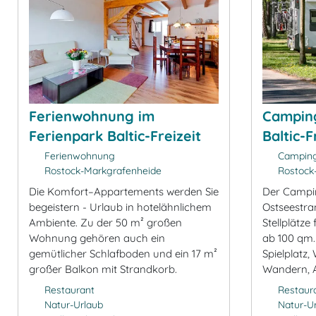
Ferienwohnung im
Camping
Ferienpark Baltic-Freizeit
Baltic-F
Ferienwohnung
Camping
Rostock-Markgrafenheide
Rostock
Die Komfort–Appartements werden Sie
Der Campi
begeistern - Urlaub in hotelähnlichem
Ostseestran
Ambiente. Zu der 50 m² großen
Stellplätz
Wohnung gehören auch ein
ab 100 qm. 
gemütlicher Schlafboden und ein 17 m²
Spielplatz,
großer Balkon mit Strandkorb.
Wandern, A
Restaurant
Restaur
Natur-Urlaub
Natur-U