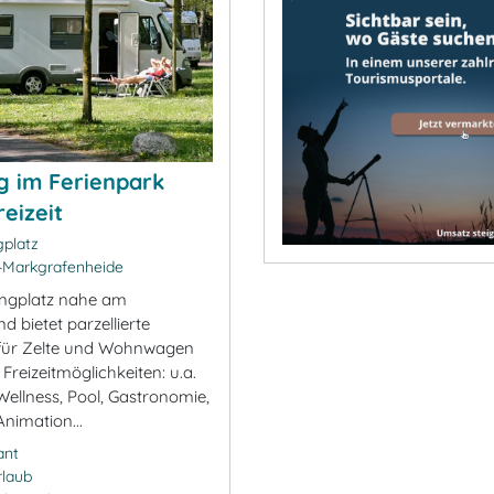
 im Ferienpark
reizeit
platz
-Markgrafenheide
ngplatz nahe am
d bietet parzellierte
e für Zelte und Wohnwagen
Freizeitmöglichkeiten: u.a.
 Wellness, Pool, Gastronomie,
nimation...
ant
rlaub