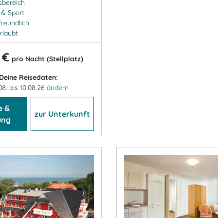
sbereich
- & Sport
freundlich
rlaubt
 €
pro Nacht (Stellplatz)
Deine Reisedaten:
08. bis 10.08.26
ändern
e &
zur Unterkunft
ung