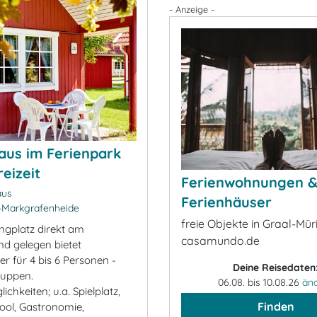
- Anzeige -
aus im Ferienpark
reizeit
Ferienwohnungen 
aus
Ferienhäuser
-Markgrafenheide
freie Objekte in Graal-Müri
gplatz direkt am
casamundo.de
nd gelegen bietet
r für 4 bis 6 Personen -
Deine Reisedaten
ruppen.
06.08. bis 10.08.26
än
ichkeiten; u.a. Spielplatz,
Finden
Pool, Gastronomie,