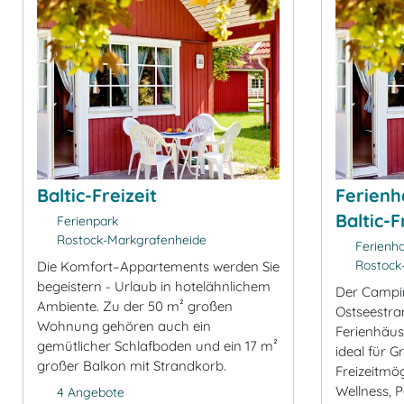
Baltic-Freizeit
Ferienh
Baltic-F
Ferienpark
Rostock-Markgrafenheide
Ferienh
Rostock
Die Komfort–Appartements werden Sie
begeistern - Urlaub in hotelähnlichem
Der Campin
Ambiente. Zu der 50 m² großen
Ostseestra
Wohnung gehören auch ein
Ferienhäuse
gemütlicher Schlafboden und ein 17 m²
ideal für G
großer Balkon mit Strandkorb.
Freizeitmögl
Wellness, 
4 Angebote