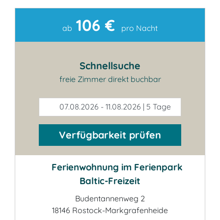
106 €
Kontakt
ab
pro Nacht
Schnellsuche
freie Zimmer direkt buchbar
07.08.2026 - 11.08.2026 | 5 Tage
Verfügbarkeit prüfen
Ferienwohnung im Ferienpark
Baltic-Freizeit
Budentannenweg 2
18146 Rostock-Markgrafenheide