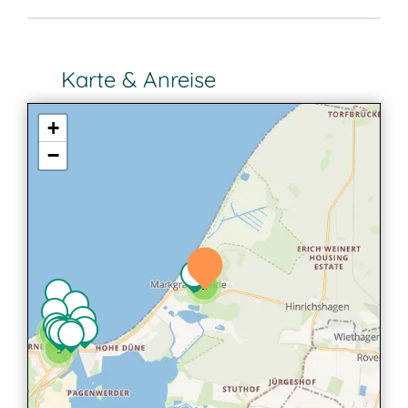
Karte & Anreise
+
−
2
2
3