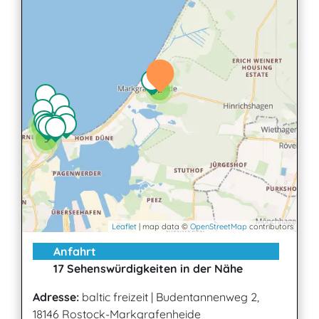
2
2
3
Leaflet
| map data ©
OpenStreetMap
contributors
Anfahrt
17 Sehenswürdigkeiten in der Nähe
Adresse:
baltic freizeit
|
Budentannenweg 2,
18146 Rostock-Markgrafenheide