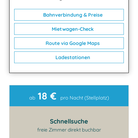
Bahnverbindung & Preise
Mietwagen-Check
Route via Google Maps
Ladestationen
18 €
Kontakt
ab
pro Nacht (Stellplatz)
Schnellsuche
freie Zimmer direkt buchbar