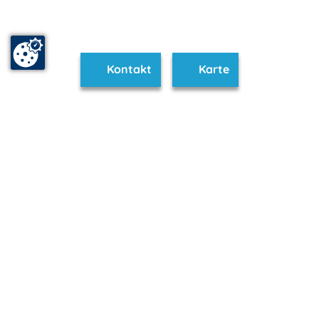
Kontakt
Karte
www.graal-mueritz.m-vp.de ist Teil von
mvp.de - Urlaub & Freizeit
© 2026
MANET Marketing GmbH