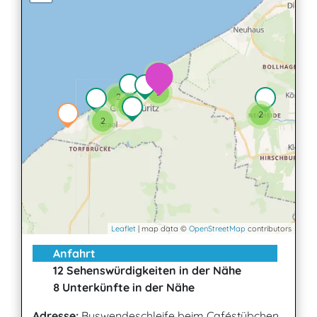
2
3
2
3
2
2
Leaflet
| map data ©
OpenStreetMap
contributors
Anfahrt
12 Sehenswürdigkeiten in der Nähe
8 Unterkünfte in der Nähe
Adresse:
Buswendeschleife beim Caféstübchen