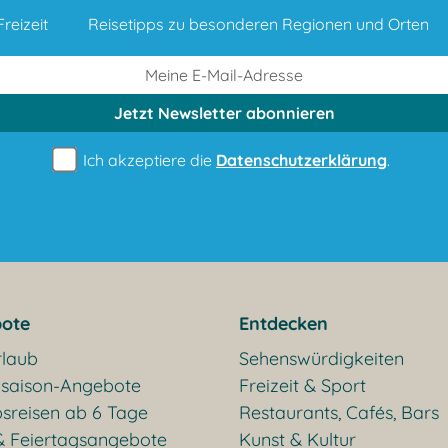
reizeit
Reisetipps zu besonderen Regionen und Orten
Jetzt Newsletter
abonnieren
Ich akzeptiere die
Datenschutzerklärung
.
ote
Entdecken
rlaub
Sehenswürdigkeiten
saison-Angebote
Freizeit & Sport
sreisen ab 6 Tage
Restaurants, Cafés, Bars
& Feiertagsangebote
Kunst & Kultur