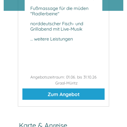
Fußmassage für die müden
H
"Radlerbeine"
A
esse,
norddeutscher Fisch- und
f
Grillabend mit Live-Musik
Ka
... weitere Leistungen
..
.26
Angebotszeitraum: 01.06. bis 31.10.26
An
Graal-Müritz
Zum Angebot
Karte & Anreise