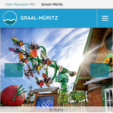
Dein Reiseziel:
MV
Graal-Müritz
GRAAL-MÜRITZ
© Karls