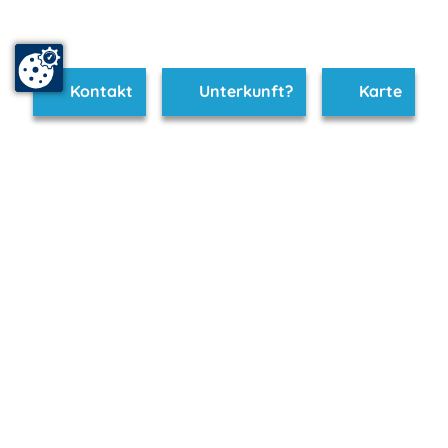
Kontakt
Unterkunft?
Karte
www.graal-mueritz.m-vp.de ist Teil von
mvp.de - Urlaub & Freizeit
© 2026
MANET Marketing GmbH
Newsletter