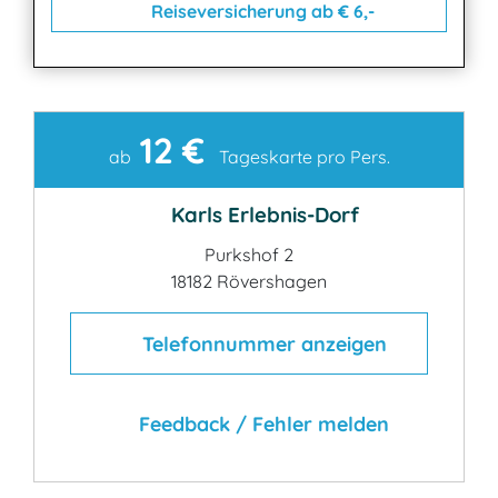
Reiseversicherung ab € 6,-
12 €
Kontakt
ab
Tageskarte pro Pers.
Karls Erlebnis-Dorf
Purkshof 2
18182 Rövershagen
Telefonnummer anzeigen
Feedback / Fehler melden